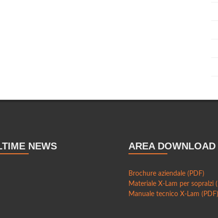
LTIME NEWS
AREA DOWNLOAD
Brochure aziendale (PDF)
Materiale X-Lam per sopralzi 
Manuale tecnico X-Lam (PDF