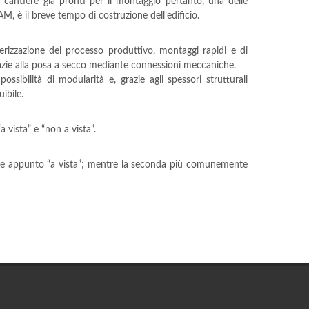
cantiere già pronti per il montaggio pertanto, una delle
LAM, è il breve tempo di costruzione dell’edificio.
erizzazione del processo produttivo, montaggi rapidi e di
azie alla posa a secco mediante connessioni meccaniche.
ossibilità di modularità e, grazie agli spessori strutturali
uibile.
 vista” e “non a vista”.
sciare appunto “a vista”; mentre la seconda più comunemente