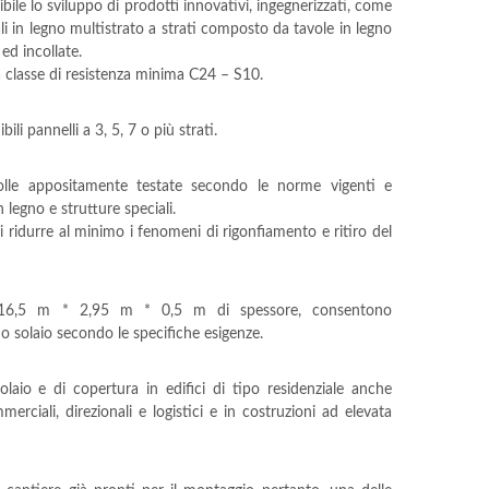
ile lo sviluppo di prodotti innovativi, ingegnerizzati, come
li in legno multistrato a strati composto da tavole in legno
ed incollate.
 classe di resistenza minima C24 – S10.
ili pannelli a 3, 5, 7 o più strati.
colle appositamente testate secondo le norme vigenti e
 legno e strutture speciali.
i ridurre al minimo i fenomeni di rigonfiamento e ritiro del
 16,5 m * 2,95 m * 0,5 m di spessore, consentono
e o solaio secondo le specifiche esigenze.
aio e di copertura in edifici di tipo residenziale anche
mmerciali, direzionali e logistici e in costruzioni ad elevata