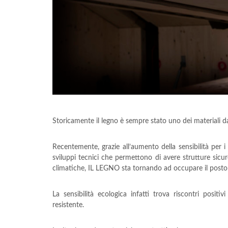
Storicamente il legno è sempre stato uno dei materiali da
Recentemente, grazie all’aumento della sensibilità per i
sviluppi tecnici che permettono di avere strutture sicu
climatiche, IL LEGNO sta tornando ad occupare il posto c
La sensibilità ecologica infatti trova riscontri positi
resistente.