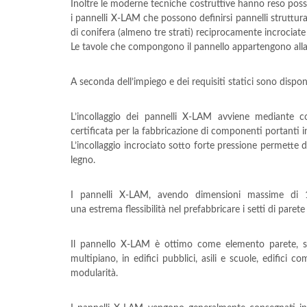
Inoltre le moderne tecniche costruttive hanno reso possib
i pannelli X-LAM che possono definirsi pannelli struttura
di conifera (almeno tre strati) reciprocamente incrociate 
Le tavole che compongono il pannello appartengono alla
A seconda dell’impiego e dei requisiti statici sono disponib
L’incollaggio dei pannelli X-LAM avviene mediante 
certificata per la fabbricazione di componenti portanti in
L’incollaggio incrociato sotto forte pressione permette d
legno.
I pannelli X-LAM, avendo dimensioni massime di
una estrema flessibilità nel prefabbricare i setti di paret
Il pannello X-LAM è ottimo come elemento parete, sol
multipiano, in edifici pubblici, asili e scuole, edifici co
modularità.