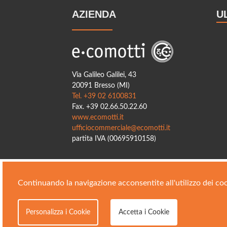
AZIENDA
U
Via Galileo Galilei, 43
20091 Bresso (MI)
Tel. +39 02 6100831
Fax. +39 02.66.50.22.60
www.ecomotti.it
ufficiocommerciale@ecomotti.it
partita IVA (00695910158)
Continuando la navigazione acconsentite all'utilizzo dei coo
Personalizza i Cookie
Accetta i Cookie
E-comotti © 