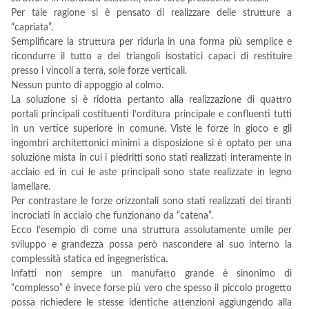
Per tale ragione si è pensato di realizzare delle strutture a
“capriata”.
Semplificare la struttura per ridurla in una forma più semplice e
ricondurre il tutto a dei triangoli isostatici capaci di restituire
presso i vincoli a terra, sole forze verticali.
Nessun punto di appoggio al colmo.
La soluzione si è ridotta pertanto alla realizzazione di quattro
portali principali costituenti l’orditura principale e confluenti tutti
in un vertice superiore in comune. Viste le forze in gioco e gli
ingombri architettonici minimi a disposizione si è optato per una
soluzione mista in cui i piedritti sono stati realizzati interamente in
acciaio ed in cui le aste principali sono state realizzate in legno
lamellare.
Per contrastare le forze orizzontali sono stati realizzati dei tiranti
incrociati in acciaio che funzionano da “catena”.
Ecco l’esempio di come una struttura assolutamente umile per
sviluppo e grandezza possa però nascondere al suo interno la
complessità statica ed ingegneristica.
Infatti non sempre un manufatto grande è sinonimo di
“complesso” è invece forse più vero che spesso il piccolo progetto
possa richiedere le stesse identiche attenzioni aggiungendo alla