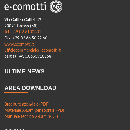
settore delle costruzioni
Spazi urbani e legno: come le città stanno integrando
materiali naturali
Via Galileo Galilei, 43
20091 Bresso (MI)
La decarbonizzazione dell’edilizia: come il legno riduce le
Tel. +39 02 6100831
emissioni di CO? a Milano
Fax. +39 02.66.50.22.60
www.ecomotti.it
L’edilizia 4.0: l’integrazione delle nuove tecnologie nelle
ufficiocommerciale@ecomotti.it
costruzioni in legno
partita IVA (00695910158)
Foreste certificate e filiera del legno: il futuro della bioedilizia
ULTIME NEWS
Innovazioni nei pannelli in legno per l’edilizia: prestazioni e
sostenibilità
AREA DOWNLOAD
Soluzioni ibride: combinare il legno con acciaio e cemento
per edifici più resistenti
Brochure aziendale (PDF)
Legno e smart city: come questo materiale sta
Materiale X-Lam per sopralzi (PDF)
rivoluzionando la progettazione urbana
Manuale tecnico X-Lam (PDF)
Tetti e solai in legno: vantaggi strutturali ed estetici rispetto