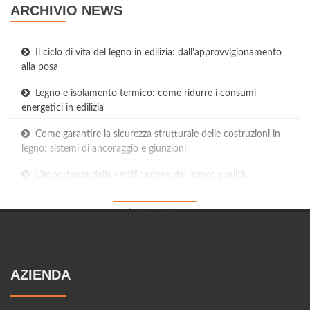
ARCHIVIO NEWS
Il ciclo di vita del legno in edilizia: dall’approvvigionamento
alla posa
Legno e isolamento termico: come ridurre i consumi
energetici in edilizia
Come garantire la sicurezza strutturale delle costruzioni in
legno: sistemi di ancoraggio e giunzioni
L'importanza della certificazione del legno: qualità,
provenienza e sostenibilità
Mostra tutte
Manutenzione del legno strutturale: strategie per garantire
durabilità e prestazioni
Case prefabbricate in legno: tempi, costi e vantaggi di questa
soluzione innovativa
AZIENDA
Il futuro della bioedilizia: come il legno sta rivoluzionando il