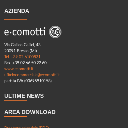
Case prefabbricate in legno: tempi, costi e vantaggi di questa
soluzione innovativa
AZIENDA
Il futuro della bioedilizia: come il legno sta rivoluzionando il
settore delle costruzioni
Spazi urbani e legno: come le città stanno integrando
materiali naturali
Via Galileo Galilei, 43
20091 Bresso (MI)
La decarbonizzazione dell’edilizia: come il legno riduce le
Tel. +39 02 6100831
emissioni di CO? a Milano
Fax. +39 02.66.50.22.60
www.ecomotti.it
L’edilizia 4.0: l’integrazione delle nuove tecnologie nelle
ufficiocommerciale@ecomotti.it
costruzioni in legno
partita IVA (00695910158)
Foreste certificate e filiera del legno: il futuro della bioedilizia
ULTIME NEWS
Innovazioni nei pannelli in legno per l’edilizia: prestazioni e
sostenibilità
AREA DOWNLOAD
Soluzioni ibride: combinare il legno con acciaio e cemento
per edifici più resistenti