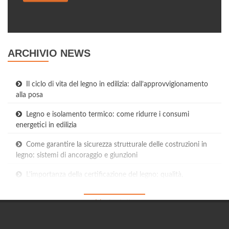
ARCHIVIO NEWS
Il ciclo di vita del legno in edilizia: dall’approvvigionamento
alla posa
Legno e isolamento termico: come ridurre i consumi
energetici in edilizia
Come garantire la sicurezza strutturale delle costruzioni in
legno: sistemi di ancoraggio e giunzioni
L'importanza della certificazione del legno: qualità,
provenienza e sostenibilità
Mostra tutte
Manutenzione del legno strutturale: strategie per garantire
durabilità e prestazioni