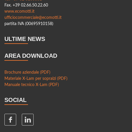
emissioni di CO? a Milano
Fax. +39 02.66.50.22.60
www.ecomotti.it
L’edilizia 4.0: l’integrazione delle nuove tecnologie nelle
ufficiocommerciale@ecomotti.it
costruzioni in legno
partita IVA (00695910158)
Foreste certificate e filiera del legno: il futuro della bioedilizia
ULTIME NEWS
Innovazioni nei pannelli in legno per l’edilizia: prestazioni e
sostenibilità
AREA DOWNLOAD
Soluzioni ibride: combinare il legno con acciaio e cemento
per edifici più resistenti
Brochure aziendale (PDF)
Legno e smart city: come questo materiale sta
Materiale X-Lam per sopralzi (PDF)
rivoluzionando la progettazione urbana
Manuale tecnico X-Lam (PDF)
Tetti e solai in legno: vantaggi strutturali ed estetici rispetto
SOCIAL
al cemento e all'acciaio
Bioarchitettura in Europa: esempi e innovazioni
Pannelli isolanti in fibra di legno: vantaggi e applicazioni in
edilizia sostenibile