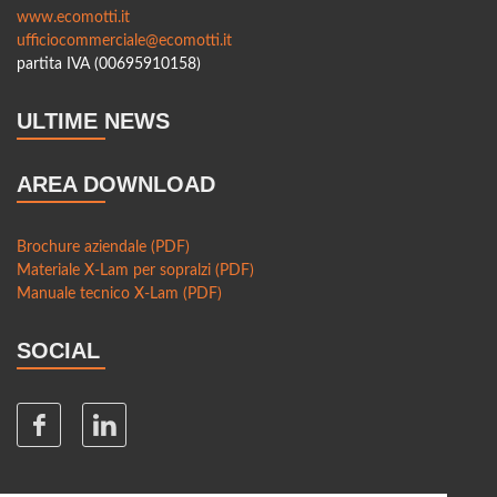
www.ecomotti.it
L’edilizia 4.0: l’integrazione delle nuove tecnologie nelle
ufficiocommerciale@ecomotti.it
costruzioni in legno
partita IVA (00695910158)
Foreste certificate e filiera del legno: il futuro della bioedilizia
ULTIME NEWS
Innovazioni nei pannelli in legno per l’edilizia: prestazioni e
sostenibilità
AREA DOWNLOAD
Soluzioni ibride: combinare il legno con acciaio e cemento
per edifici più resistenti
Brochure aziendale (PDF)
Legno e smart city: come questo materiale sta
Materiale X-Lam per sopralzi (PDF)
rivoluzionando la progettazione urbana
Manuale tecnico X-Lam (PDF)
Tetti e solai in legno: vantaggi strutturali ed estetici rispetto
SOCIAL
al cemento e all'acciaio
Bioarchitettura in Europa: esempi e innovazioni
Pannelli isolanti in fibra di legno: vantaggi e applicazioni in
edilizia sostenibile