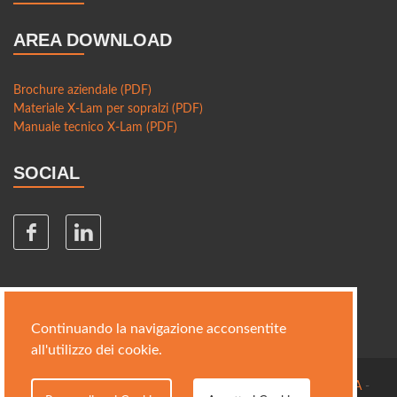
sostenibilità
AREA DOWNLOAD
Soluzioni ibride: combinare il legno con acciaio e cemento
per edifici più resistenti
Brochure aziendale (PDF)
Legno e smart city: come questo materiale sta
Materiale X-Lam per sopralzi (PDF)
rivoluzionando la progettazione urbana
Manuale tecnico X-Lam (PDF)
Tetti e solai in legno: vantaggi strutturali ed estetici rispetto
SOCIAL
al cemento e all'acciaio
Bioarchitettura in Europa: esempi e innovazioni
Pannelli isolanti in fibra di legno: vantaggi e applicazioni in
edilizia sostenibile
Come proteggere il legno dagli agenti atmosferici:
impregnanti, vernici e trattamenti innovativi
Continuando la navigazione acconsentite
Tetti ventilati in legno: perché sono fondamentali per
all'utilizzo dei cookie.
l’efficienza energetica e la durabilità
E-comotti © 2015 All Rights Reserved - Made by
ORGANICA
-