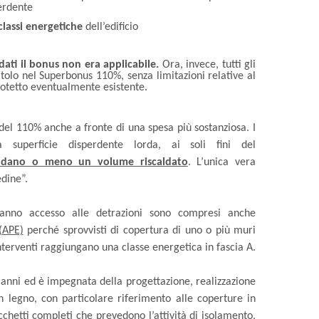
perdente
classi energetiche
dell’edificio
dati
il bonus non era applicabile.
Ora, invece, tutti gli
titolo nel Superbonus 110%, senza limitazioni relative al
ttotetto eventualmente esistente.
del 110% anche a fronte di una spesa più sostanziosa. I
a superficie disperdente lorda, ai soli fini del
iudano o meno un volume riscaldato
. L’unica vera
edine”.
hanno accesso alle detrazioni sono compresi anche
(APE)
perché sprovvisti di copertura di uno o più muri
nterventi raggiungano una classe energetica in fascia A.
 anni ed è impegnata della progettazione, realizzazione
in legno, con particolare riferimento alle coperture in
cchetti completi che prevedono l’attività di isolamento,