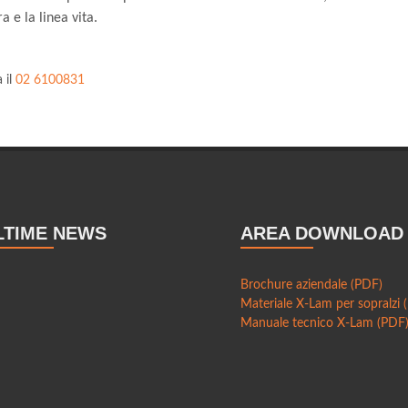
a e la linea vita.
 il
02 6100831
LTIME NEWS
AREA DOWNLOAD
Brochure aziendale (PDF)
Materiale X-Lam per sopralzi 
Manuale tecnico X-Lam (PDF