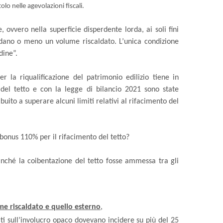
tolo nelle agevolazioni fiscali.
e, ovvero nella superficie disperdente lorda, ai soli fini
dano o meno un volume riscaldato. L’unica condizione
dine”.
r la riqualificazione del patrimonio edilizio tiene in
 del tetto e con la legge di bilancio 2021 sono state
uito a superare alcuni limiti relativi al rifacimento del
bonus 110% per il rifacimento del tetto?
finché la coibentazione del tetto fosse ammessa tra gli
e riscaldato e quello esterno
,
iti sull’involucro opaco dovevano incidere su più del 25