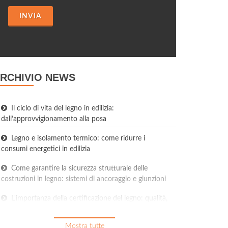
INVIA
RCHIVIO NEWS
Il ciclo di vita del legno in edilizia:
dall’approvvigionamento alla posa
Legno e isolamento termico: come ridurre i
consumi energetici in edilizia
Come garantire la sicurezza strutturale delle
costruzioni in legno: sistemi di ancoraggio e giunzioni
L'importanza della certificazione del legno: qualità,
provenienza e sostenibilità
Mostra tutte