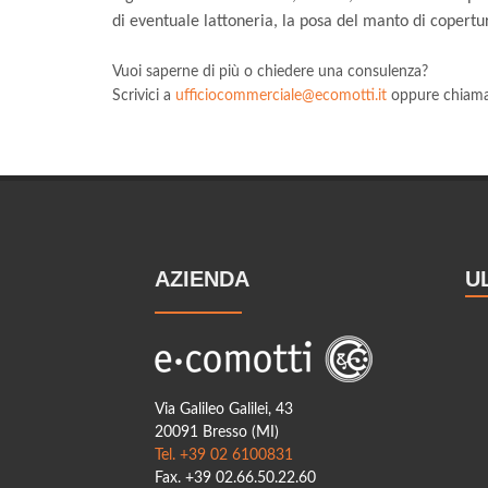
di eventuale lattoneria, la posa del manto di copertur
Vuoi saperne di più o chiedere una consulenza?
Scrivici a
ufficiocommerciale@ecomotti.it
oppure chiama
AZIENDA
U
Via Galileo Galilei, 43
20091 Bresso (MI)
Tel. +39 02 6100831
Fax. +39 02.66.50.22.60